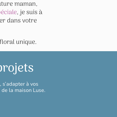
uture maman,
éciale
, je suis à
der dans votre
floral unique.
projets
, s’adapter à vos
é de la maison Luse.