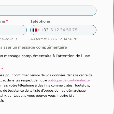
rie
*
Téléphone
+33
F
r
t avec vous
Au format +33 6 12 34 56 78
a
n
 laisser un message complémentaire
c
e
r un message complémentaire à l'attention de Luse
+
3
3
D
*
case pour confirmer l'envoi de vos données dans le cadre de
ct et dans les respect de notre
politique de confidentialité
.
amais votre téléphone à des fins commerciales. Toutefois,
 de l’existence de la liste d'opposition au démarchage
l », sur laquelle vous pouvez vous inscrire ici :
.fr/