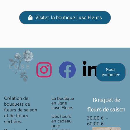
Visiter la boutique Luse Fleurs
Nous
contacter
Création de
La boutique
Bouquet de
en ligne
bouquets de
Luse Fleurs
fleurs de saison
fleurs de saison
et de fleurs
Des fleurs
30,00
€
–
en cadeau,
séchées.
Plage
60,00
€
pour
de