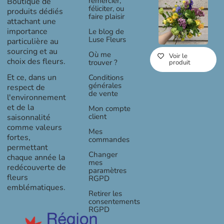
remercier,
Boutique de
prix :
féliciter, ou
produits dédiés
faire plaisir
30,00 €
attachant une
à
importance
Le blog de
60,00 €
Luse Fleurs
particulière au
sourcing et au
Où me
Voir le
choix des fleurs.
trouver ?
produit
Et ce, dans un
Conditions
générales
respect de
de vente
l'environnement
et de la
Mon compte
client
saisonnalité
comme valeurs
Mes
fortes,
commandes
permettant
Changer
chaque année la
mes
redécouverte de
paramètres
fleurs
RGPD
emblématiques.
Retirer les
consentements
RGPD