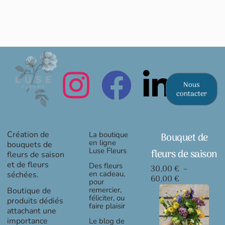
Nous
contacter
Création de
La boutique
Bouquet de
en ligne
bouquets de
Luse Fleurs
fleurs de saison
fleurs de saison
et de fleurs
Des fleurs
30,00
€
–
en cadeau,
séchées.
Plage
60,00
€
pour
de
remercier,
Boutique de
prix :
féliciter, ou
produits dédiés
faire plaisir
30,00 €
attachant une
à
importance
Le blog de