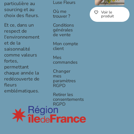
60,00 €
Luse Fleurs
particulière au
sourcing et au
Où me
Voir le
choix des fleurs.
trouver ?
produit
Et ce, dans un
Conditions
générales
respect de
de vente
l'environnement
et de la
Mon compte
client
saisonnalité
comme valeurs
Mes
fortes,
commandes
permettant
Changer
chaque année la
mes
redécouverte de
paramètres
fleurs
RGPD
emblématiques.
Retirer les
consentements
RGPD