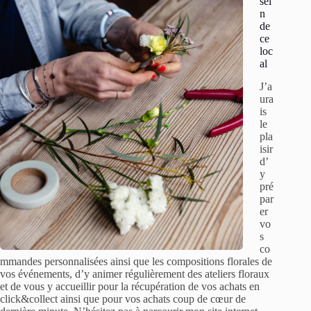
sei
n
de
ce
loc
al
J’a
ura
is
le
pla
isir
d’
y
pré
par
er
vo
s
co
mmandes personnalisées ainsi que les compositions florales de
vos événements, d’y animer régulièrement des ateliers floraux
et de vous y accueillir pour la récupération de vos achats en
click&collect ainsi que pour vos achats coup de cœur de