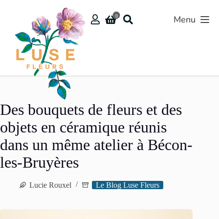
Passer
au
0
Menu
contenu
Des bouquets de fleurs et des
objets en céramique réunis
dans un même atelier à Bécon-
les-Bruyères
Lucie Rouxel
Le Blog Luse Fleurs