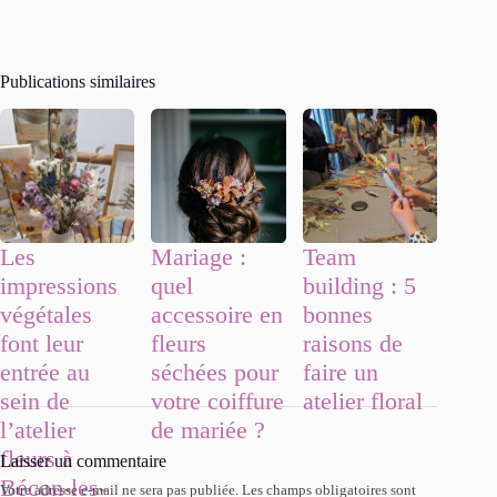
Publications similaires
Les
Mariage :
Team
impressions
quel
building : 5
végétales
accessoire en
bonnes
font leur
fleurs
raisons de
entrée au
séchées pour
faire un
sein de
votre coiffure
atelier floral
l’atelier
de mariée ?
fleurs à
Laisser un commentaire
Bécon-les-
Votre adresse e-mail ne sera pas publiée.
Les champs obligatoires sont