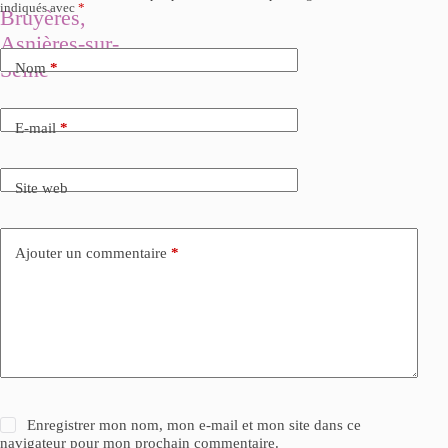
indiqués avec
*
Bruyères,
Asnières-sur-
Seine
Nom
*
E-mail
*
Site web
Ajouter un commentaire
*
Enregistrer mon nom, mon e-mail et mon site dans ce
navigateur pour mon prochain commentaire.