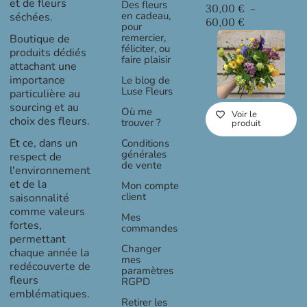
et de fleurs
Des fleurs
30,00
€
–
en cadeau,
séchées.
Plage
60,00
€
pour
de
remercier,
Boutique de
prix :
féliciter, ou
produits dédiés
faire plaisir
30,00 €
attachant une
à
importance
Le blog de
60,00 €
Luse Fleurs
particulière au
sourcing et au
Où me
Voir le
choix des fleurs.
trouver ?
produit
Et ce, dans un
Conditions
générales
respect de
de vente
l'environnement
et de la
Mon compte
client
saisonnalité
comme valeurs
Mes
fortes,
commandes
permettant
Changer
chaque année la
mes
redécouverte de
paramètres
fleurs
RGPD
emblématiques.
Retirer les