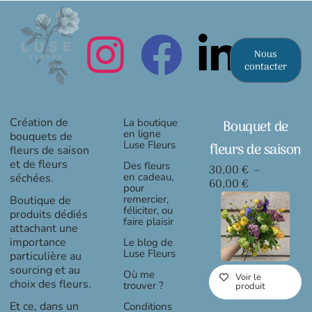
objets
en
céramique
réunis
Nous
dans
contacter
un
même
atelier
à
Bécon-
Création de
La boutique
Bouquet de
les-
en ligne
bouquets de
Bruyères
Luse Fleurs
fleurs de saison
fleurs de saison
et de fleurs
Des fleurs
30,00
€
–
en cadeau,
séchées.
Plage
60,00
€
pour
de
remercier,
Boutique de
prix :
féliciter, ou
produits dédiés
faire plaisir
30,00 €
attachant une
à
importance
Le blog de
60,00 €
Luse Fleurs
particulière au
sourcing et au
Où me
Voir le
choix des fleurs.
trouver ?
produit
Et ce, dans un
Conditions